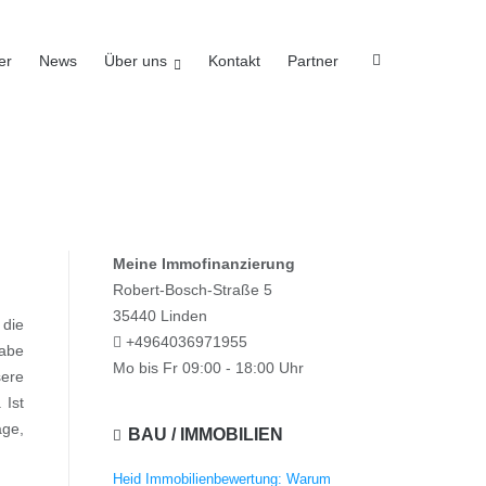
er
News
Über uns
Kontakt
Partner
Meine Immofinanzierung
Robert-Bosch-Straße 5
35440 Linden
 die
+4964036971955
gabe
Mo bis Fr 09:00 - 18:00 Uhr
sere
 Ist
age,
BAU / IMMOBILIEN
Heid Immobilienbewertung: Warum