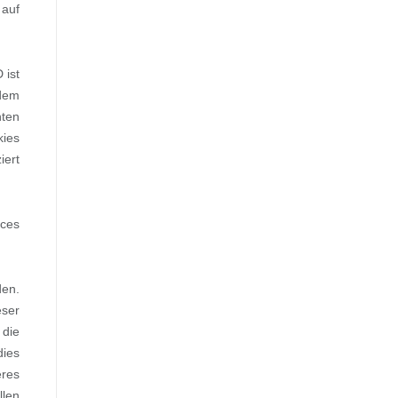
 auf
 ist
 dem
hten
kies
iert
ices
den.
eser
 die
dies
eres
llen