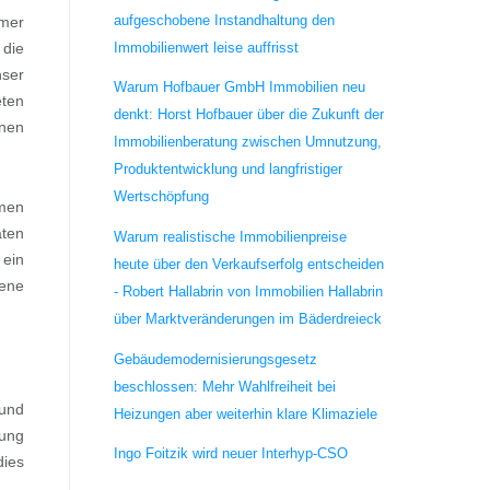
aufgeschobene Instandhaltung den
mmer
Immobilienwert leise auffrisst
 die
nser
Warum Hofbauer GmbH Immobilien neu
ten
denkt: Horst Hofbauer über die Zukunft der
hnen
Immobilienberatung zwischen Umnutzung,
Produktentwicklung und langfristiger
Wertschöpfung
hmen
aten
Warum realistische Immobilienpreise
 ein
heute über den Verkaufserfolg entscheiden
gene
- Robert Hallabrin von Immobilien Hallabrin
über Marktveränderungen im Bäderdreieck
Gebäudemodernisierungsgesetz
beschlossen: Mehr Wahlfreiheit bei
 und
Heizungen aber weiterhin klare Klimaziele
rung
Ingo Foitzik wird neuer Interhyp-CSO
dies