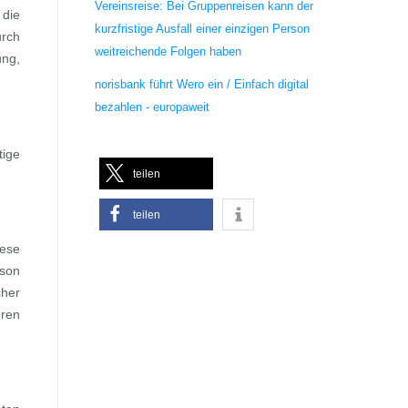
Vereinsreise: Bei Gruppenreisen kann der
die
kurzfristige Ausfall einer einzigen Person
urch
weitreichende Folgen haben
ung,
norisbank führt Wero ein / Einfach digital
bezahlen - europaweit
tige
teilen
teilen
iese
rson
cher
eren