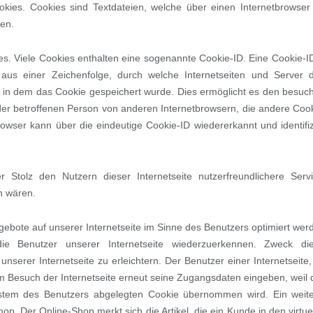
okies. Cookies sind Textdateien, welche über einen Internetbrowser
en.
s. Viele Cookies enthalten eine sogenannte Cookie-ID. Eine Cookie-ID
aus einer Zeichenfolge, durch welche Internetseiten und Server
 in dem das Cookie gespeichert wurde. Dies ermöglicht es den besuc
 der betroffenen Person von anderen Internetbrowsern, die andere Coo
rowser kann über die eindeutige Cookie-ID wiedererkannt und identifiz
Stolz den Nutzern dieser Internetseite nutzerfreundlichere Serv
h wären.
gebote auf unserer Internetseite im Sinne des Benutzers optimiert wer
ie Benutzer unserer Internetseite wiederzuerkennen. Zweck di
serer Internetseite zu erleichtern. Der Benutzer einer Internetseite,
m Besuch der Internetseite erneut seine Zugangsdaten eingeben, weil 
stem des Benutzers abgelegten Cookie übernommen wird. Ein weit
p. Der Online-Shop merkt sich die Artikel, die ein Kunde in den virtue