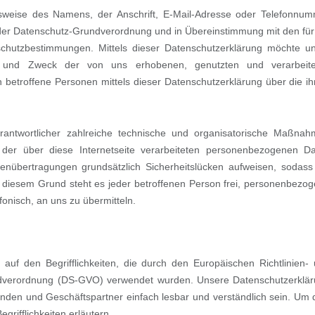
sweise des Namens, der Anschrift, E-Mail-Adresse oder Telefonnu
it der Datenschutz-Grundverordnung und in Übereinstimmung mit den für
schutzbestimmungen. Mittels dieser Datenschutzerklärung möchte u
g und Zweck der von uns erhobenen, genutzten und verarbeite
betroffene Personen mittels dieser Datenschutzerklärung über die i
erantwortlicher zahlreiche technische und organisatorische Maßna
der über diese Internetseite verarbeiteten personenbezogenen D
tenübertragungen grundsätzlich Sicherheitslücken aufweisen, sodass
s diesem Grund steht es jeder betroffenen Person frei, personenbezo
fonisch, an uns zu übermitteln.
auf den Begrifflichkeiten, die durch den Europäischen Richtlinien-
dverordnung (DS-GVO) verwendet wurden. Unsere Datenschutzerklä
 Kunden und Geschäftspartner einfach lesbar und verständlich sein. Um 
rifflichkeiten erläutern.