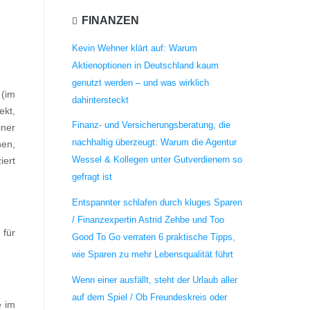
FINANZEN
Kevin Wehner klärt auf: Warum
Aktienoptionen in Deutschland kaum
genutzt werden – und was wirklich
 (im
dahintersteckt
ekt,
Finanz- und Versicherungsberatung, die
iner
nachhaltig überzeugt: Warum die Agentur
hen,
Wessel & Kollegen unter Gutverdienern so
iert
gefragt ist
Entspannter schlafen durch kluges Sparen
/ Finanzexpertin Astrid Zehbe und Too
 für
Good To Go verraten 6 praktische Tipps,
wie Sparen zu mehr Lebensqualität führt
Wenn einer ausfällt, steht der Urlaub aller
auf dem Spiel / Ob Freundeskreis oder
e im