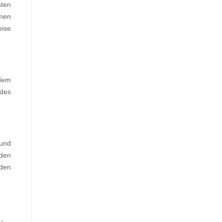
aten
hmen
eise
 dem
des
 und
nden
nden