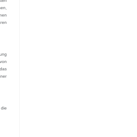
aten
nen,
hmen
aren
tung
von
 das
iner
 die