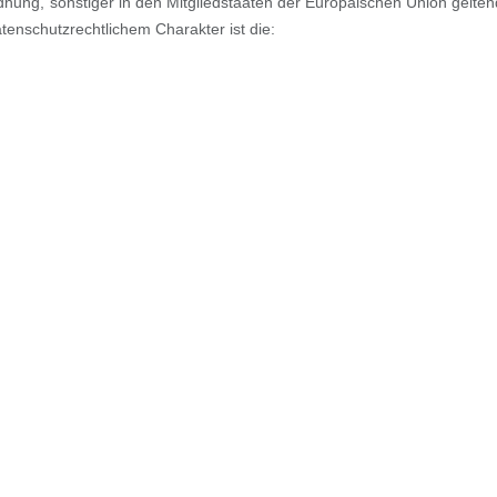
dnung, sonstiger in den Mitgliedstaaten der Europäischen Union gelte
nschutzrechtlichem Charakter ist die: